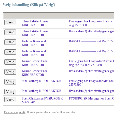
Vælg behandling (Klik på 'Vælg')
.Hans Kristian Hvam
Første gang hos kiropraktor Hans Kris
KIROPRAKTOR
ring 25573300
.Hans Kristian Hvam
Hvis anden (2) eller efterfølgende 
KIROPRAKTOR
Kathrine Kragelund
BARSEL -------------- slut Maj 2027
KIROPRAKTOR
Kathrine Kragelund
BARSEL -------------- slut Maj 2027
KIROPRAKTOR
Katrine Breiner Enøe
Første gang hos kiropraktor Katrine B
KIROPRAKTOR
ring 25573300 el. 25193300
Katrine Breiner Enøe
Hvis anden (2) eller efterfølgende
KIROPRAKTOR
Mai Laurberg KIROPRAKTOR
Første gang hos kiropraktor Mai Laube
25573300
Mai Laurberg KIROPRAKTOR
Hvis anden (2) eller efterfølgende g
Sussi Christensen FYSIURGISK
FYSIURGISK Massage hos Sussi Ch
MASSØR
Persondata-politik
: Booking-modulet anvender ikke cookies.